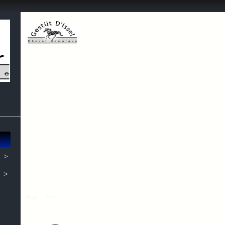
>
>
Home
→
Home