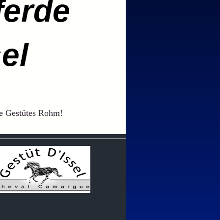
erde
el
e Gestütes Rohm!